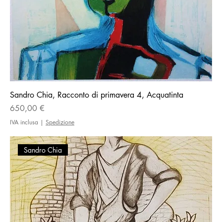
Sandro Chia, Racconto di primavera 4, Acquatinta
Prezzo
650,00 €
IVA inclusa
|
Spedizione
Sandro Chia