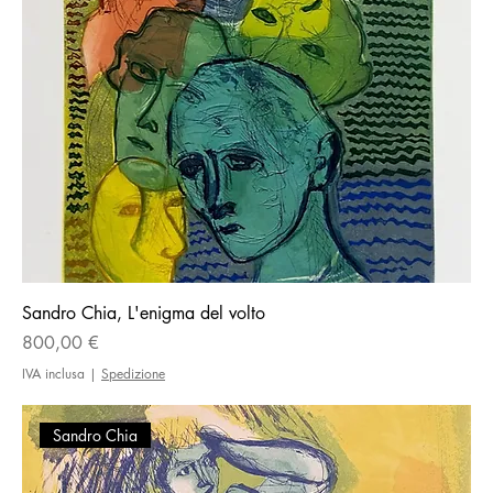
Sandro Chia, L'enigma del volto
Prezzo
800,00 €
IVA inclusa
|
Spedizione
Sandro Chia