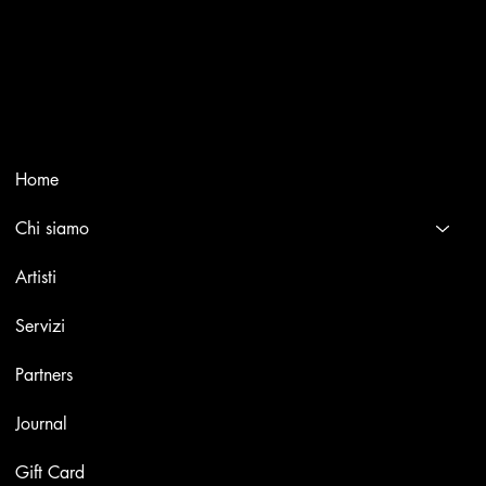
Trusted specialists in modern and contemporary art.
Selling editions and original artworks by leading Italian and
international masters.
Menù
Home
Chi siamo
Artisti
Servizi
Partners
Journal
Gift Card