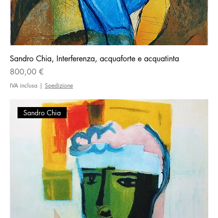
Sandro Chia, Interferenza, acquaforte e acquatinta
Prezzo
800,00 €
IVA inclusa
|
Spedizione
Sandro Chia