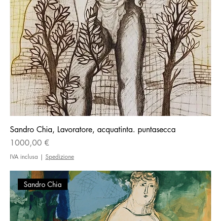
Sandro Chia, Lavoratore, acquatinta. puntasecca
Prezzo
1000,00 €
IVA inclusa
|
Spedizione
Sandro Chia