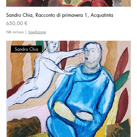
Sandro Chia, Racconto di primavera 1, Acquatinta
Prezzo
650,00 €
IVA inclusa
|
Spedizione
Sandro Chia