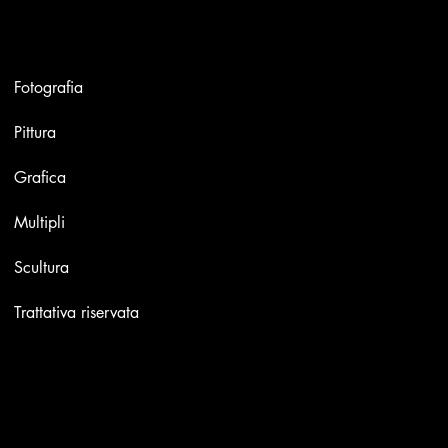
Opere
Fotografia
Pittura
Grafica
Multipli
Scultura
Trattativa riservata
Contatti
Email:
info@stefaniniarte.it
Phone: +39-3405661286