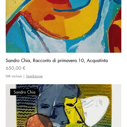
Sandro Chia, Racconto di primavera 10, Acquatinta
Prezzo
650,00 €
IVA inclusa
|
Spedizione
Sandro Chia