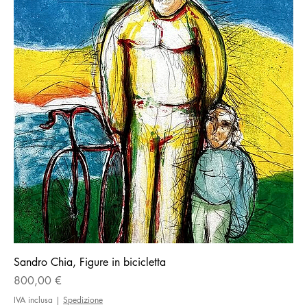
Sandro Chia, Figure in bicicletta
Prezzo
800,00 €
IVA inclusa
|
Spedizione