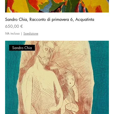
Sandro Chia, Racconto di primavera 6, Acquatinta
Prezzo
650,00 €
IVA inclusa
|
Spedizione
Sandro Chia