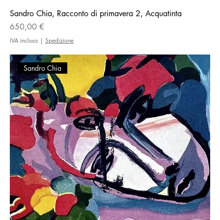
Sandro Chia, Racconto di primavera 2, Acquatinta
Prezzo
650,00 €
IVA inclusa
|
Spedizione
Sandro Chia