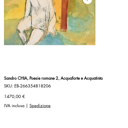
Sandro CHIA, Poesie romane 2, Acquaforte e Acquatinta
SKU
SKU:
EB-266354818206
EB-
266354818206
Prezzo
1470,00 €
IVA inclusa
|
Spedizione