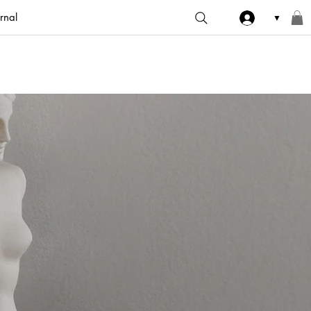
rnal
▼