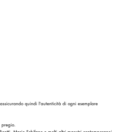
a, assicurando quindi l'autenticità di ogni esemplare
 pregio.
oetti, Mario Schifano e molti altri maestri contemporanei.