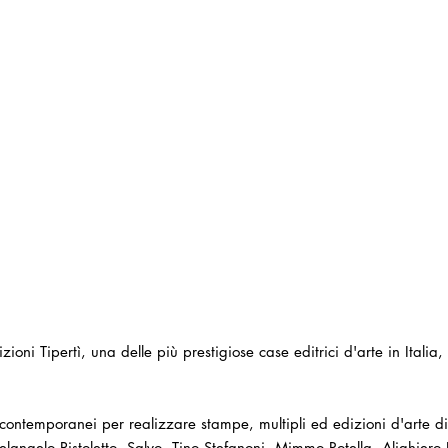
dizioni Tipertì, una delle più prestigiose case editrici d'arte in Itali
 contemporanei per realizzare stampe, multipli ed edizioni d'arte di
ngelo Pistoletto, Salvo, Tino Stefanoni, Mimmo Rotella, Alighiero B