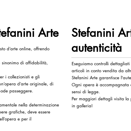
efanini Arte
Stefanini Ar
autenticità
to d’arte online, offrendo
 sinonimo di affidabilità,
Eseguiamo controlli dettagliat
articoli in conto vendita da altr
 i collezionisti e gli
Stefanini Arte garantisce l'aute
n’opera d’arte originale, di
Ogni opera è accompagnata dal
e mode passeggere.
sensi di legge.
Per maggiori dettagli visita l
damentale nella determinazione
in galleria!
opere grafiche, deve essere
ll’opera e per il