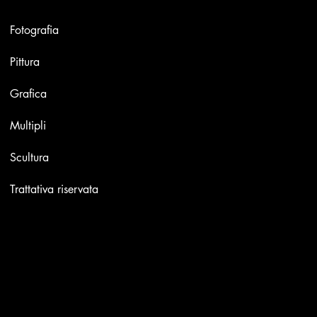
Opere
Fotografia
Pittura
Grafica
Multipli
Scultura
Trattativa riservata
Contatti
Email:
info@stefaniniarte.it
Phone: +39-3405661286
Sede legale: Viale Lamarmora 7, 47838 Riccione