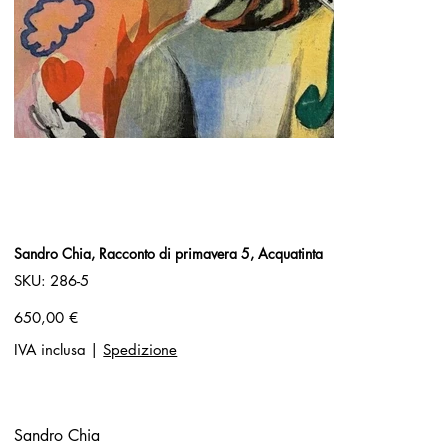
Sandro Chia, Racconto di primavera 5, Acquatinta
SKU
SKU:
286-5
286-
5
Prezzo
650,00 €
IVA inclusa
|
Spedizione
Sandro Chia