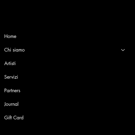
Selling editions and original artworks by leading Italian and
international masters.
Menù
Home
Chi siamo
Artisti
Servizi
Partners
Journal
Gift Card