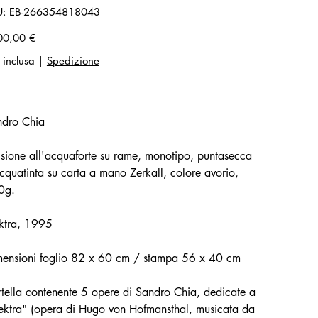
SKU
U:
EB-266354818043
EB-
266354818043
zo
00,00 €
 inclusa
|
Spedizione
ndro Chia
isione all'acquaforte su rame, monotipo, puntasecca
cquatinta su carta a mano Zerkall, colore avorio,
0g.
ktra, 1995
ensioni foglio 82 x 60 cm / stampa 56 x 40 cm
tella contenente 5 opere di Sandro Chia, dedicate a
ektra" (opera di Hugo von Hofmansthal, musicata da