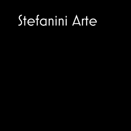
Trusted specialists in modern and
contemporary art.
Selling editions and original artworks by
leading Italian and international masters.