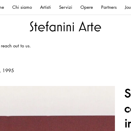
me
Chi siamo
Artisti
Servizi
Opere
Partners
Jou
 reach out to us.
i, 1995
S
c
i