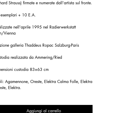
hard Strauss) firmate e numerate dall'artista sul fronte.
esemplari + 10 E.A.
lizzate nell'aprile 1995 nel Radierwerkstatt
in/Vienna
zione galleria Thaddeus Ropac Salzburg-Paris
todia realizzata da Ammering/Ried
mensioni custodia 83×63 cm
oli: Agamennone, Oreste, Elektra Calma Folle, Elektra
ste, Elektra.
Aggiungi al carrello