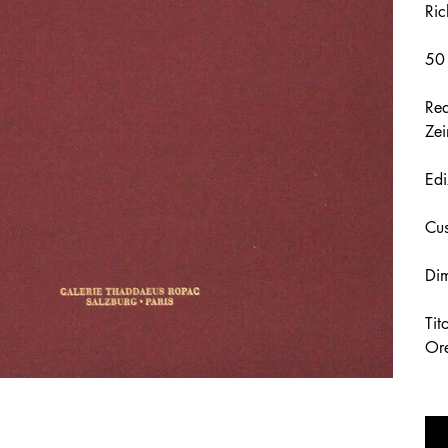
Ric
50 
Rea
Ze
Edi
Cus
Di
Tit
Ore