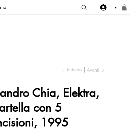
rnal
▼
Indietro
Avanti
andro Chia, Elektra,
artella con 5
ncisioni, 1995