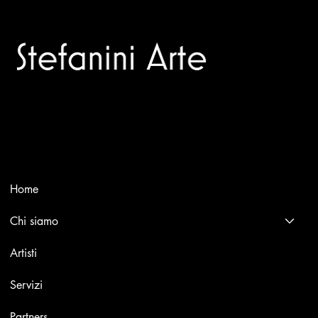
Trusted specialists in modern and contemporary art.
MutualArt: Intervista a Stefanini Arte
Selling editions and original artworks by leading Italian and
international masters.
Menù
Home
Chi siamo
Artisti
Servizi
Partners