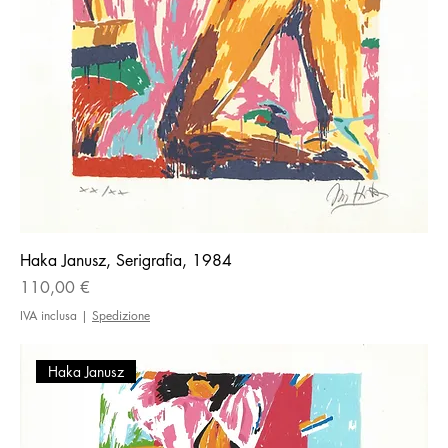
Haka Janusz, Serigrafia, 1984
Prezzo
110,00 €
IVA inclusa
|
Spedizione
Haka Janusz