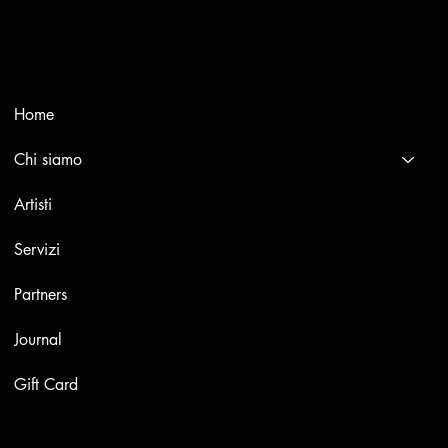
Selling editions and original artworks by leading Italian and
international masters.
Menù
Home
Chi siamo
Artisti
Servizi
Partners
Journal
Gift Card