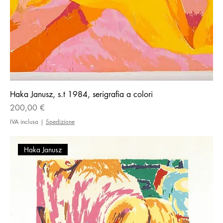
Haka Janusz, s.t 1984, serigrafia a colori
Prezzo
200,00 €
IVA inclusa
|
Spedizione
Haka Janusz