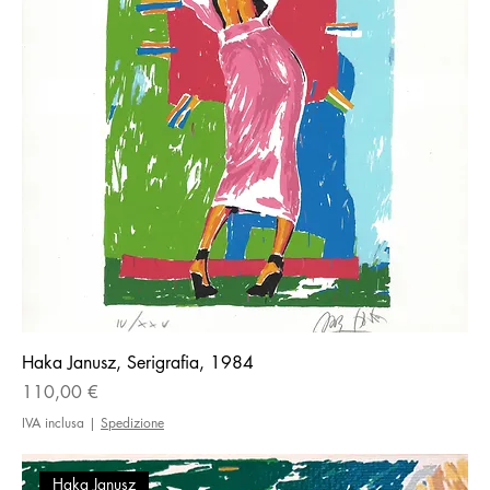
Haka Janusz, Serigrafia, 1984
Prezzo
110,00 €
IVA inclusa
|
Spedizione
Haka Janusz