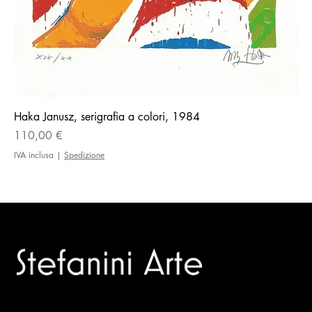
Haka Janusz, serigrafia a colori, 1984
Prezzo
110,00 €
IVA inclusa
|
Spedizione
Trusted specialists in modern and contemporary art.