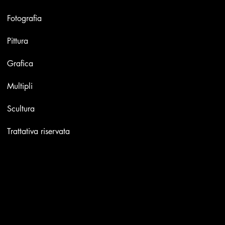
Opere
Fotografia
Pittura
Grafica
Multipli
Scultura
Trattativa riservata
Contatti
Email:
info@stefaniniarte.it
Phone: +39-3405661286
Sede legale: Viale Lamarmora 7, 47838 Riccione