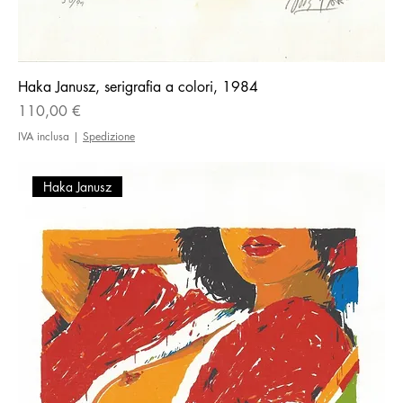
Haka Janusz, serigrafia a colori, 1984
Prezzo
110,00 €
IVA inclusa
|
Spedizione
Haka Janusz