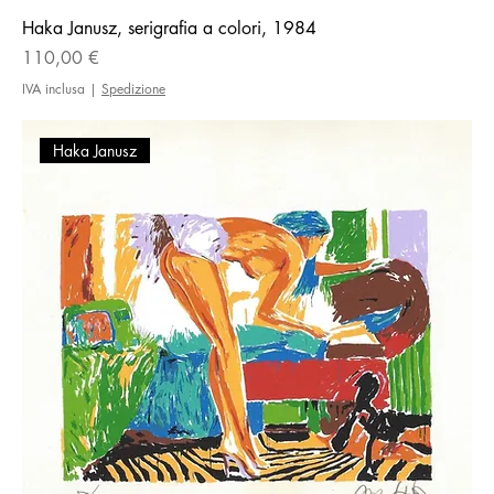
Haka Janusz, serigrafia a colori, 1984
Prezzo
110,00 €
IVA inclusa
|
Spedizione
Haka Janusz