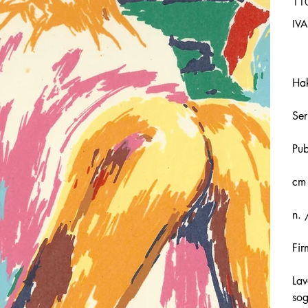
11
IVA
Ha
Ser
Pu
cm
n. 
Fir
Lav
sog