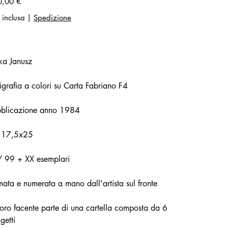
0,00 €
 inclusa
|
Spedizione
ka Janusz
igrafia a colori su Carta Fabriano F4
bblicazione anno 1984
 17,5x25
/ 99 + XX esemplari
mata e numerata a mano dall'artista sul fronte
oro facente parte di una cartella composta da 6
getti