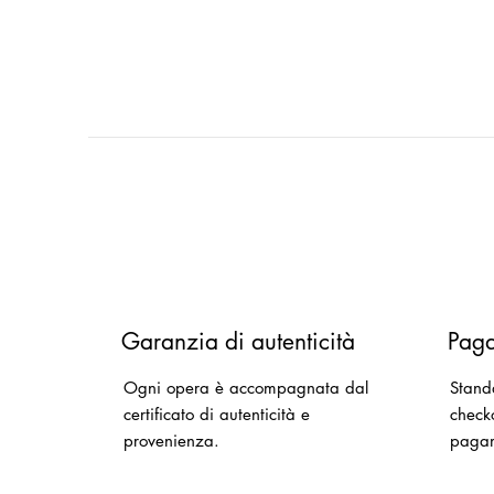
Garanzia di autenticità
Paga
Ogni opera è accompagnata dal
Stand
certificato di autenticità e
checko
provenienza.
paga