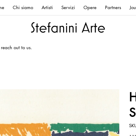
me
Chi siamo
Artisti
Servizi
Opere
Partners
Jou
 reach out to us.
H
S
SK
Prez