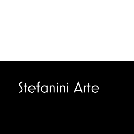
Trusted specialists in modern and
contemporary art.
Selling editions and original artworks by
leading Italian and international masters.