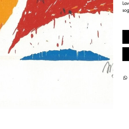
Lav
sog