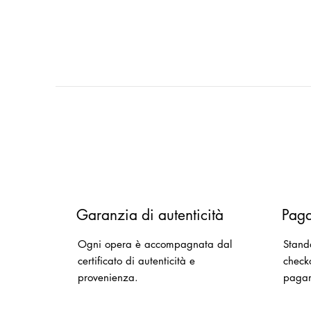
Garanzia di autenticità
Paga
Ogni opera è accompagnata dal
Stand
certificato di autenticità e
checko
provenienza.
paga