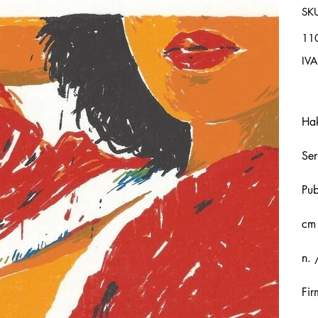
SK
Prez
11
IVA
Ha
Ser
Pu
cm
n. 
Fir