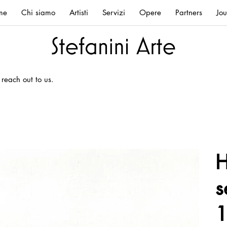
me
Chi siamo
Artisti
Servizi
Opere
Partners
Jou
 reach out to us.
H
s