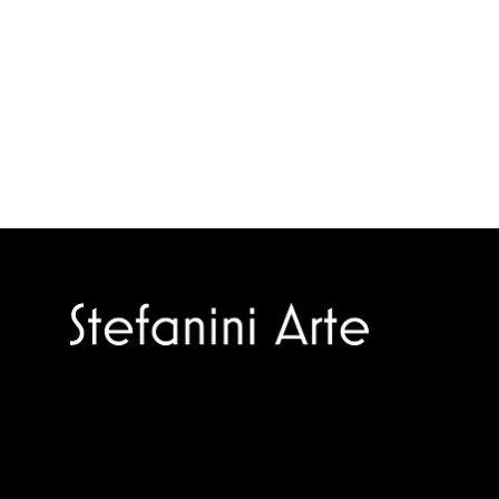
Trusted specialists in modern and
contemporary art.
Selling editions and original artworks by
leading Italian and international masters.