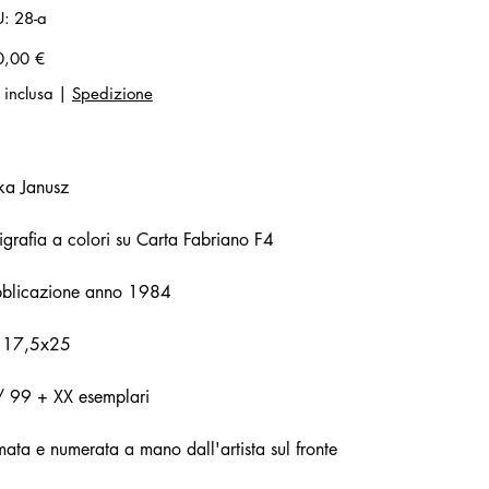
SKU
U:
28-a
28-
a
zo
0,00 €
 inclusa
|
Spedizione
ka Janusz
igrafia a colori su Carta Fabriano F4
bblicazione anno 1984
 17,5x25
/ 99 + XX esemplari
mata e numerata a mano dall'artista sul fronte