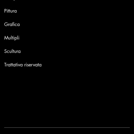
Pittura
Grafica
Multipli
Scultura
Trattativa riservata
Contatti
Email:
info@stefaniniarte.it
Phone: +39-3405661286
Sede legale: Viale Lamarmora 7, 47838 Riccione
2025 - Another site of No Borders Business