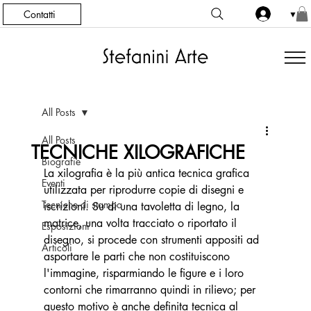
Contatti
▼
All Posts
All Posts
TECNICHE XILOGRAFICHE
Biografie
La xilografia è la più antica tecnica grafica 
Eventi
utilizzata per riprodurre copie di disegni e 
Tecniche di stampa
iscrizioni. Su di una tavoletta di legno, la 
matrice, una volta tracciato o riportato il 
Esposizioni
disegno, si procede con strumenti appositi ad 
Articoli
asportare le parti che non costituiscono 
l'immagine, risparmiando le figure e i loro 
contorni che rimarranno quindi in rilievo; per 
questo motivo è anche definita tecnica al 