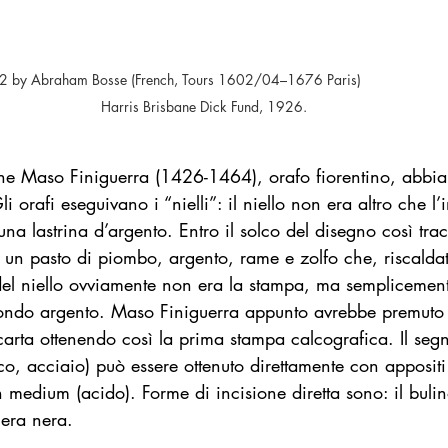
 by Abraham Bosse (French, Tours 1602/04–1676 Paris)                             
Harris Brisbane Dick Fund, 1926.
che Maso Finiguerra (1426-1464), orafo fiorentino, abbia
li orafi eseguivano i “nielli”: il niello non era altro che l’
una lastrina d’argento. Entro il solco del disegno così tra
”: un pasto di piombo, argento, rame e zolfo che, riscalda
del niello ovviamente non era la stampa, ma semplicement
ondo argento. Maso Finiguerra appunto avrebbe premuto 
i carta ottenendo così la prima stampa calcografica. Il seg
co, acciaio) può essere ottenuto direttamente con appositi 
 medium (acido). Forme di incisione diretta sono: il bulin
era nera.