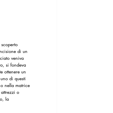
                    
 scoperto 
incisione di un 
cciato veniva 
to, si fondeva 
e ottenere un 
uno di questi 
no nella matrice 
attrezzi o 
o, la 