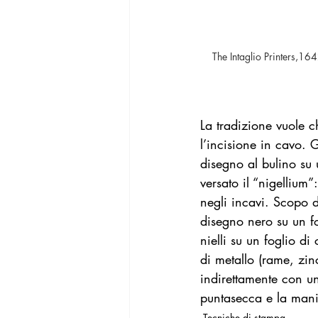
The Intaglio Printers,1642
La tradizione vuole 
l’incisione in cavo. G
disegno al bulino su 
versato il “nigellium
negli incavi. Scopo 
disegno nero su un f
nielli su un foglio d
di metallo (rame, zin
indirettamente con un
puntasecca e la mani
Tecniche di stampa