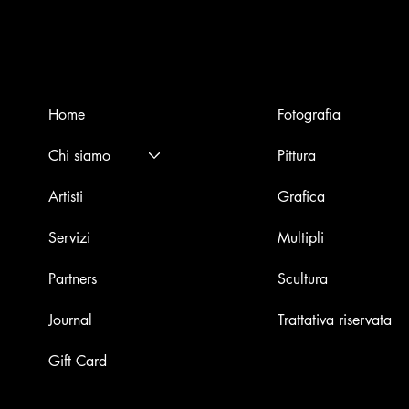
Menù
Opere
STAMPA IN PIANO
Home
Fotografia
TEC
Chi siamo
Pittura
Artisti
Grafica
Servizi
Multipli
Partners
Scultura
Journal
Trattativa riservata
Gift Card