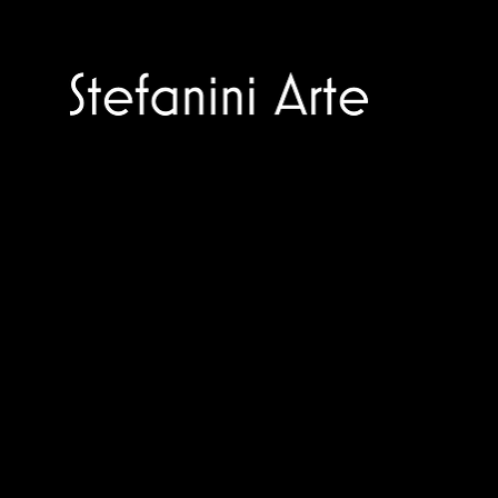
TECNICHE SERIGRAFICHE
Trusted specialists in modern and
contemporary art.
Selling editions and original artworks by
leading Italian and international masters.