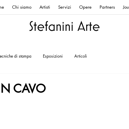
me
Chi siamo
Artisti
Servizi
Opere
Partners
Jou
ecniche di stampa
Esposizioni
Articoli
IN CAVO