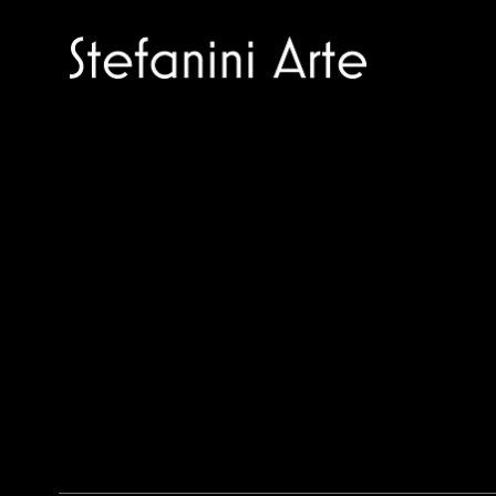
Trusted specialists in modern and
contemporary art.
Selling editions and original artworks by
leading Italian and international masters.