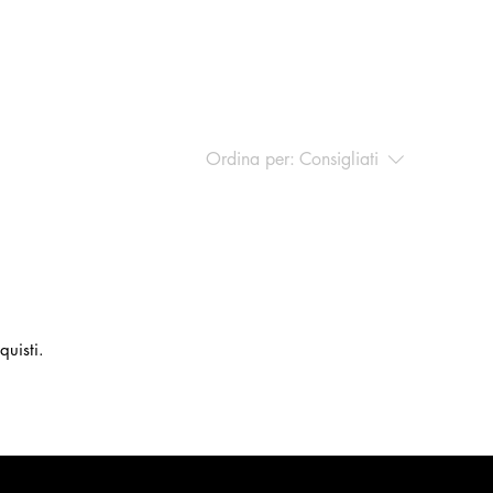
Ordina per:
Consigliati
quisti.