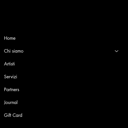
Selling editions and original artworks by leading Italian and
international masters.
Menù
Home
Chi siamo
Artisti
Servizi
Partners
Journal
Gift Card