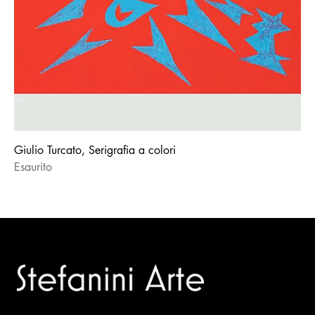
Giulio Turcato, Serigrafia a colori
Esaurito
Trusted specialists in modern and contemporary art.