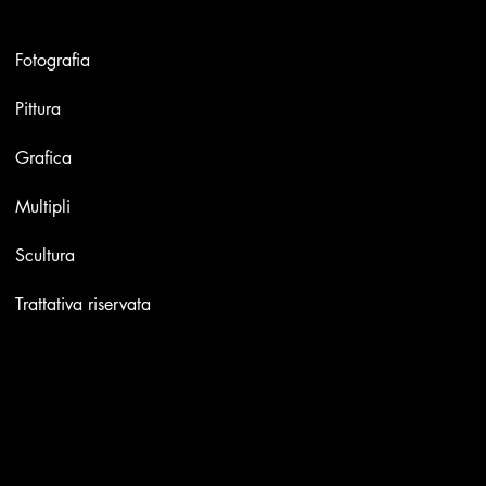
Opere
Fotografia
Pittura
Grafica
Multipli
Scultura
Trattativa riservata
Contatti
Email:
info@stefaniniarte.it
Phone: +39-3405661286
Sede legale: Viale Lamarmora 7, 47838 Riccione