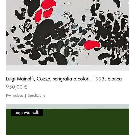
Luigi Mainolfi, Cozze, serigrafia a colori, 1993, bianca
Prezzo
950,00 €
IVA inclusa
|
Spedizione
Luigi Mainolfi