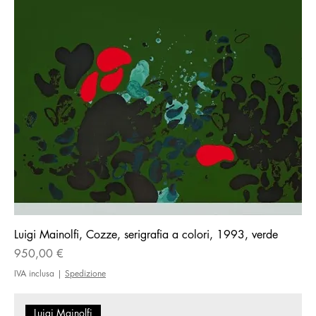
Luigi Mainolfi, Cozze, serigrafia a colori, 1993, verde
Prezzo
950,00 €
IVA inclusa
|
Spedizione
Luigi Mainolfi