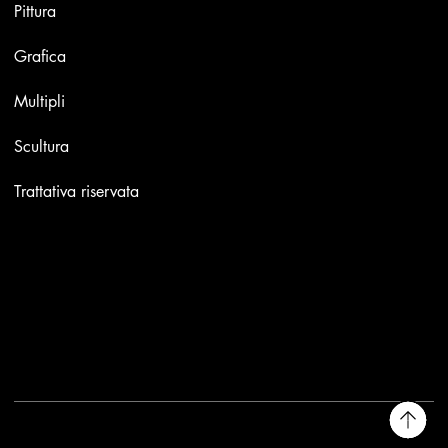
Pittura
Grafica
Multipli
Scultura
Trattativa riservata
Contatti
Email:
info@stefaniniarte.it
Phone: +39-3405661286
Sede legale: Viale Lamarmora 7, 47838 Riccione
2025 - Another site of No Borders Business
Privacy Policy & Cookies
|
Termini e condizioni