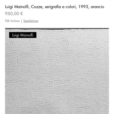
Luigi Mainolfi, Cozze, serigrafia a colori, 1993, arancio
Prezzo
950,00 €
IVA inclusa
|
Spedizione
Luigi Mainolfi