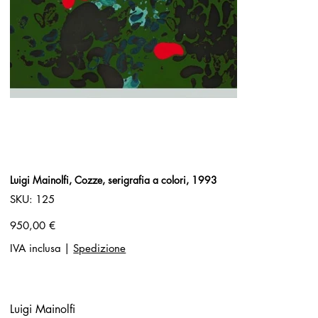
Luigi Mainolfi, Cozze, serigrafia a colori, 1993
SKU
SKU:
125
125
Prezzo
950,00 €
IVA inclusa
|
Spedizione
Luigi Mainolfi