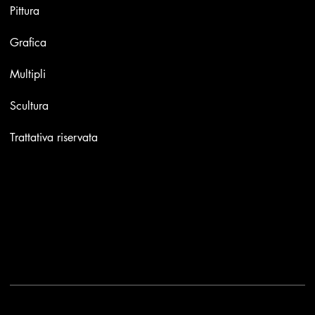
Pittura
Grafica
Multipli
Scultura
Trattativa riservata
Contatti
Email:
info@stefaniniarte.it
Phone: +39-3405661286
Sede legale: Viale Lamarmora 7, 47838 Riccione
2025 - Another site of No Borders Business
Privacy Policy & Cookies
|
Termini e condizioni