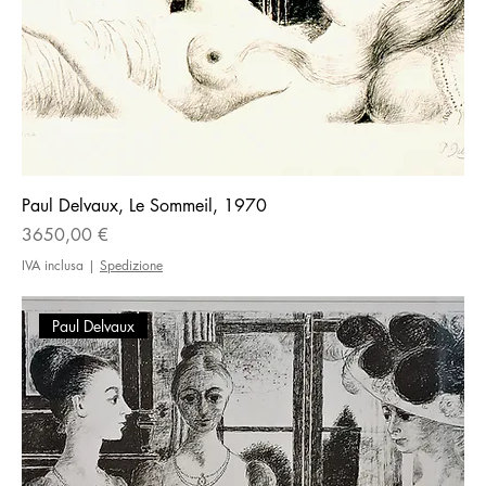
Paul Delvaux, Le Sommeil, 1970
Prezzo
3650,00 €
IVA inclusa
|
Spedizione
Paul Delvaux