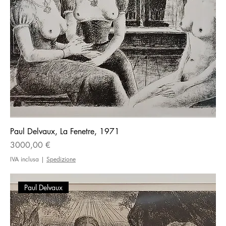
Paul Delvaux, La Fenetre, 1971
Prezzo
3000,00 €
IVA inclusa
|
Spedizione
Paul Delvaux