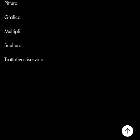
Pittura
Grafica
Multipli
Scultura
Trattativa riservata
Contatti
Email:
info@stefaniniarte.it
Phone: +39-3405661286
Sede legale: Viale Lamarmora 7, 47838 Riccione
2025 - Another site of No Borders Business
Privacy Policy & Cookies
|
Termini e condizioni