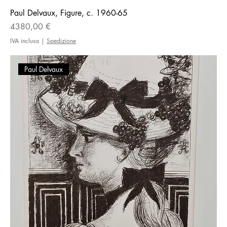
Paul Delvaux, Figure, c. 1960-65
Prezzo
4380,00 €
IVA inclusa
|
Spedizione
Paul Delvaux