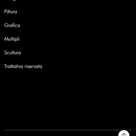
Pittura
Grafica
Multipli
Scultura
Trattativa riservata
Contatti
Email:
info@stefaniniarte.it
Phone: +39-3405661286
Sede legale: Viale Lamarmora 7, 47838 Riccione
2025 - Another site of No Borders Business