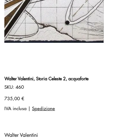
Walter Valentini, Storia Celeste 2, acquaforte
SKU
SKU:
460
460
Prezzo
735,00 €
IVA inclusa
|
Spedizione
Walter Valentini