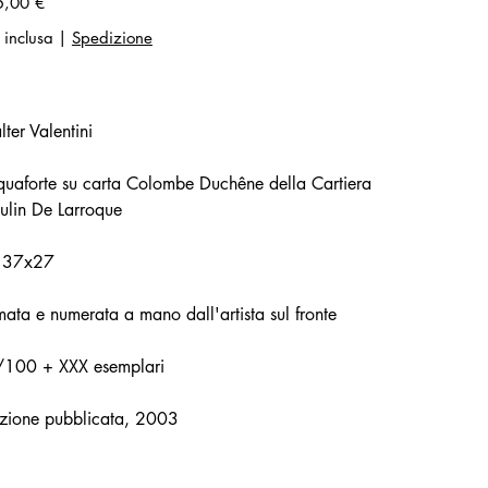
5,00 €
 inclusa
|
Spedizione
ter Valentini
uaforte su carta Colombe Duchêne della Cartiera
lin De Larroque
 37x27
mata e numerata a mano dall'artista sul fronte
/100 + XXX esemplari
zione pubblicata, 2003