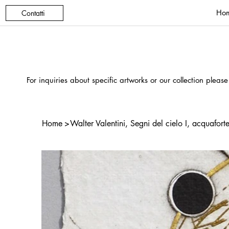
Ho
Contatti
For inquiries about specific artworks or our collection please
Home
>
Walter Valentini, Segni del cielo I, acquafort