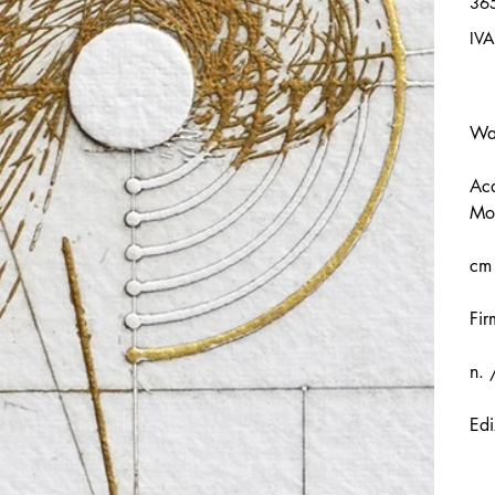
36
IVA
Wal
Acq
Mou
cm
Fir
n. 
Edi