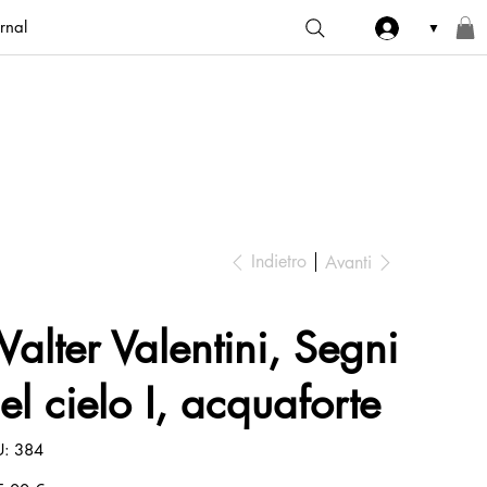
rnal
▼
Indietro
Avanti
alter Valentini, Segni
el cielo I, acquaforte
SKU
U:
384
384
zo