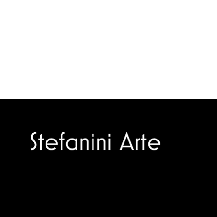
Trusted specialists in modern and
contemporary art.
Selling editions and original artworks by
leading Italian and international masters.