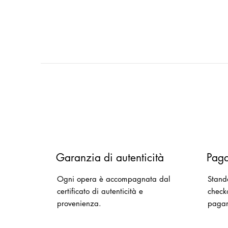
Garanzia di autenticità
Paga
Ogni opera è accompagnata dal
Stand
certificato di autenticità e
checko
provenienza.
paga