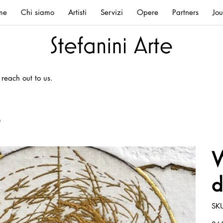
me
Chi siamo
Artisti
Servizi
Opere
Partners
Jou
 reach out to us.
e
W
d
SK
Prez