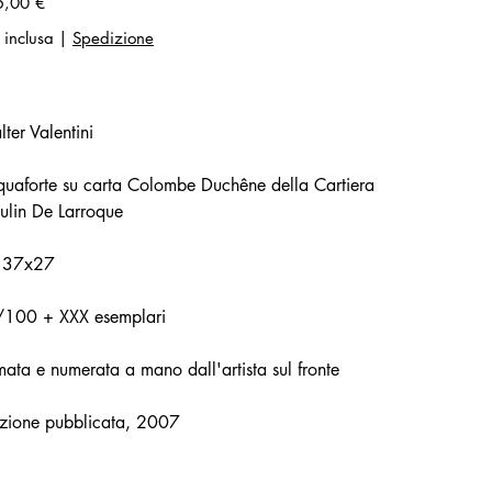
5,00 €
 inclusa
|
Spedizione
ter Valentini
uaforte su carta Colombe Duchêne della Cartiera
lin De Larroque
 37x27
/100 + XXX esemplari
mata e numerata a mano dall'artista sul fronte
zione pubblicata, 2007