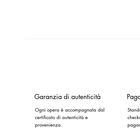
Garanzia di autenticità
Paga
Ogni opera è accompagnata dal
Stand
certificato di autenticità e
checko
provenienza.
paga