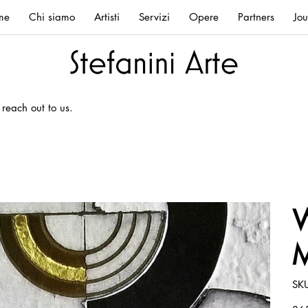
me
Chi siamo
Artisti
Servizi
Opere
Partners
Jou
 reach out to us.
W
M
SK
Prez