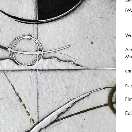
36
IVA
Wal
Acq
Mou
cm
n. 
Fir
Edi