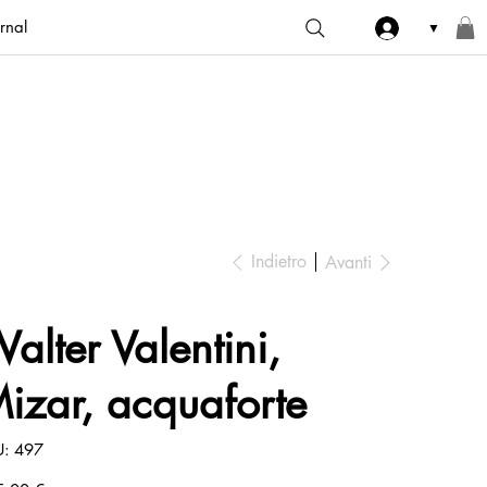
rnal
▼
Indietro
Avanti
alter Valentini,
izar, acquaforte
SKU
U:
497
497
zo