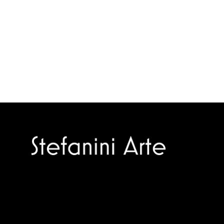
Trusted specialists in modern and
contemporary art.
Selling editions and original artworks by
leading Italian and international masters.