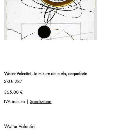
Walter Valentini, Le misure del cielo, acquaforte
SKU
SKU:
287
287
Prezzo
365,00 €
IVA inclusa
|
Spedizione
Walter Valentini