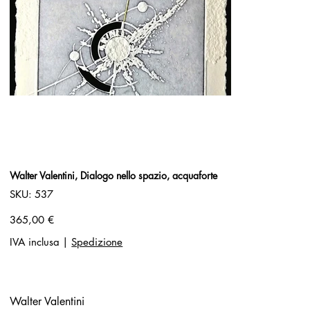
Walter Valentini, Dialogo nello spazio, acquaforte
SKU
SKU:
537
537
Prezzo
365,00 €
IVA inclusa
|
Spedizione
Walter Valentini