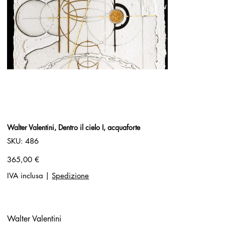
Walter Valentini, Dentro il cielo I, acquaforte
SKU
SKU:
486
486
Prezzo
365,00 €
IVA inclusa
|
Spedizione
Walter Valentini