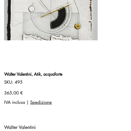
Walter Valentini, Atik, acquaforte
SKU
SKU:
495
495
Prezzo
365,00 €
IVA inclusa
|
Spedizione
Walter Valentini