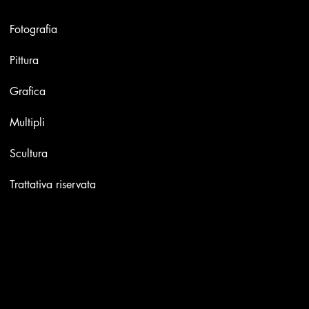
Opere
Fotografia
Pittura
Grafica
Multipli
Scultura
Trattativa riservata
Contatti
Email:
info@stefaniniarte.it
Phone: +39-3405661286
Sede legale: Viale Lamarmora 7, 47838 Riccione