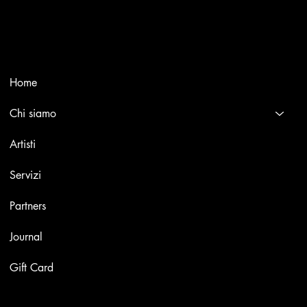
Selling editions and original artworks by leading Italian and
international masters.
Menù
Home
Chi siamo
Artisti
Servizi
Partners
Journal
Gift Card