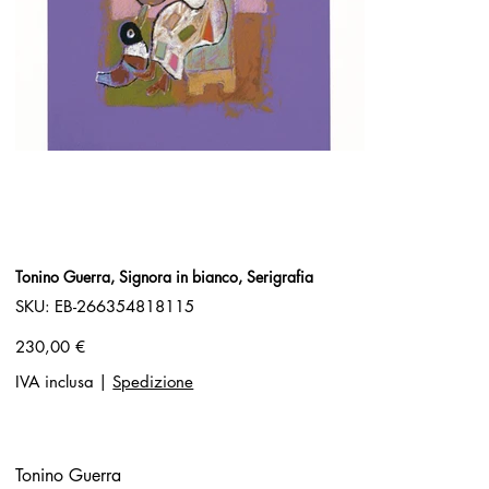
Tonino Guerra, Signora in bianco, Serigrafia
SKU
SKU:
EB-266354818115
EB-
266354818115
Prezzo
230,00 €
IVA inclusa
|
Spedizione
Tonino Guerra