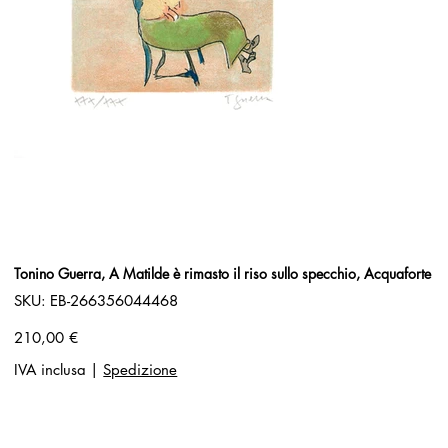
Tonino Guerra, A Matilde è rimasto il riso sullo specchio, Acquaforte
SKU
SKU:
EB-266356044468
EB-
266356044468
Prezzo
210,00 €
IVA inclusa
|
Spedizione