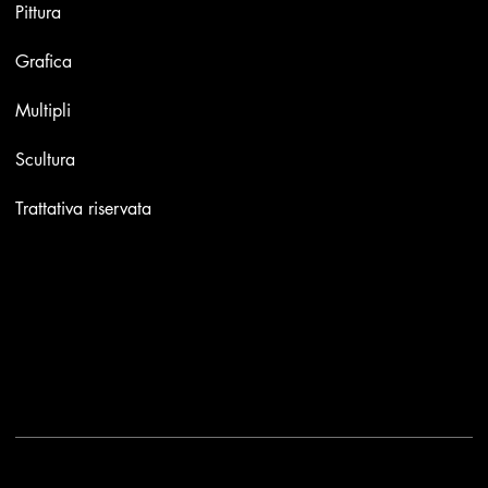
Pittura
Grafica
Multipli
Scultura
Trattativa riservata
Contatti
Email:
info@stefaniniarte.it
Phone: +39-3405661286
Sede legale: Viale Lamarmora 7, 47838 Riccione
2025 - Another site of No Borders Business
Privacy Policy & Cookies
|
Termini e condizioni