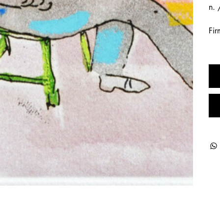
n.
Fir