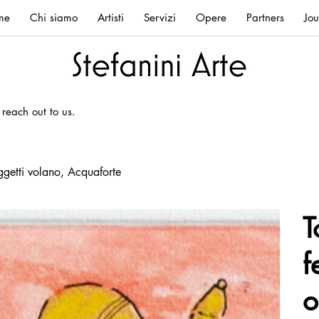
me
Chi siamo
Artisti
Servizi
Opere
Partners
Jou
 reach out to us.
oggetti volano, Acquaforte
T
f
o