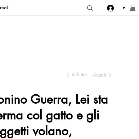
rnal
▼
Indietro
Avanti
onino Guerra, Lei sta
erma col gatto e gli
ggetti volano,