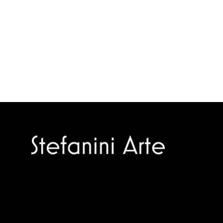
Trusted specialists in modern and
contemporary art.
Selling editions and original artworks by
leading Italian and international masters.