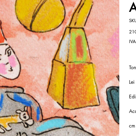
A
SK
Prez
21
IVA
Ton
Lei
Edi
Acq
cm