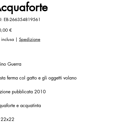
cquaforte
SKU
U:
EB-266354819561
EB-
266354819561
zo
0,00 €
 inclusa
|
Spedizione
ino Guerra
 sta ferma col gatto e gli oggetti volano
zione pubblicata 2010
uaforte e acquatinta
 22x22