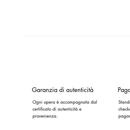
Garanzia di autenticità
Paga
Ogni opera è accompagnata dal
Stand
certificato di autenticità e
checko
provenienza.
paga