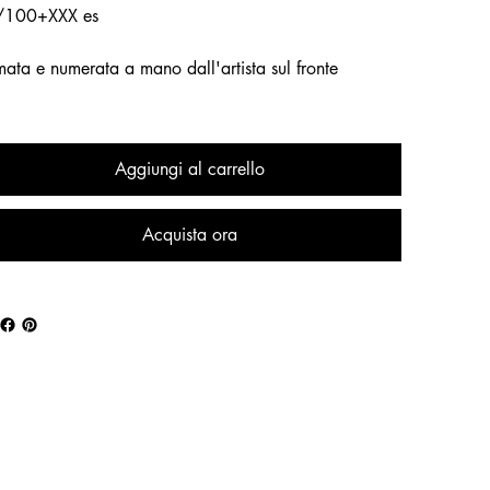
 /100+XXX es
mata e numerata a mano dall'artista sul fronte
Aggiungi al carrello
Acquista ora