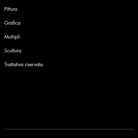
Pittura
Grafica
Multipli
Scultura
Trattativa riservata
Contatti
Email:
info@stefaniniarte.it
Phone: +39-3405661286
Sede legale: Viale Lamarmora 7, 47838 Riccione
2025 - Another site of No Borders Business