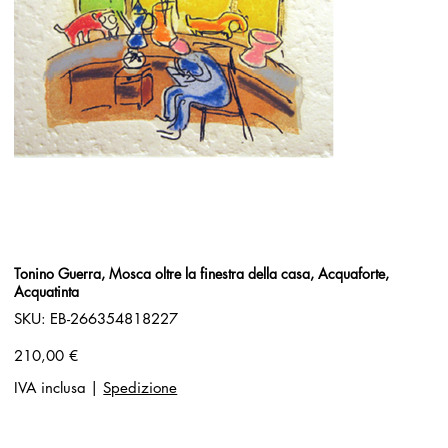
Tonino Guerra, Mosca oltre la finestra della casa, Acquaforte,
Acquatinta
SKU
SKU:
EB-266354818227
EB-
266354818227
Prezzo
210,00 €
IVA inclusa
|
Spedizione