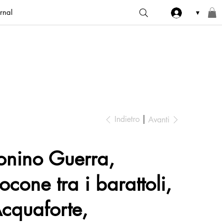
rnal
▼
Indietro
Avanti
onino Guerra,
’ocone tra i barattoli,
cquaforte,