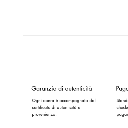
Garanzia di autenticità
Paga
Ogni opera è accompagnata dal
Stand
certificato di autenticità e
checko
provenienza.
paga