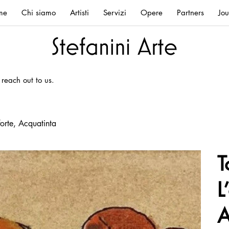
me
Chi siamo
Artisti
Servizi
Opere
Partners
Jou
 reach out to us.
forte, Acquatinta
T
L
A