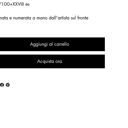
/100+XXVIII es
mata e numerata a mano dall'artista sul fronte
Aggiungi al carrello
Acquista ora