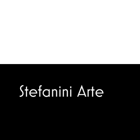
Trusted specialists in modern and
contemporary art.
Selling editions and original artworks by
leading Italian and international masters.