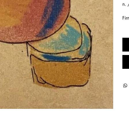
n. 
Fir