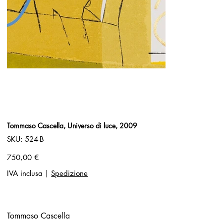
Tommaso Cascella, Universo di luce, 2009
SKU
SKU:
524-B
524-
B
Prezzo
750,00 €
IVA inclusa
|
Spedizione
Tommaso Cascella