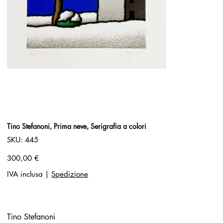
Tino Stefanoni, Prima neve, Serigrafia a colori
SKU
SKU:
445
445
Prezzo
300,00 €
IVA inclusa
|
Spedizione
Tino Stefanoni