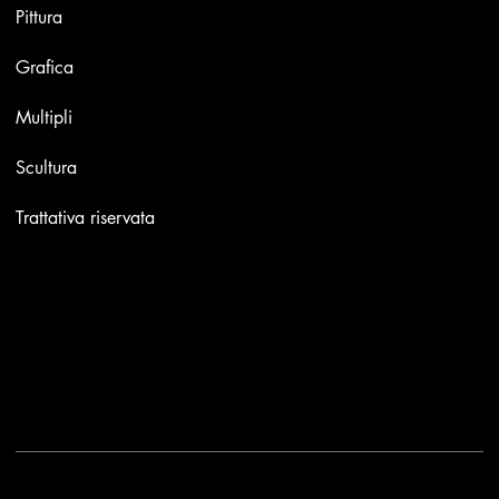
Pittura
Grafica
Multipli
Scultura
Trattativa riservata
Contatti
Email:
info@stefaniniarte.it
Phone: +39-3405661286
Sede legale: Viale Lamarmora 7, 47838 Riccione
2025 - Another site of No Borders Business
Privacy Policy & Cookies
|
Termini e condizioni