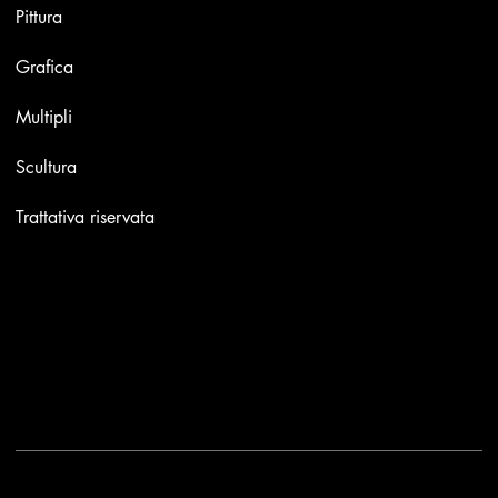
Pittura
Grafica
Multipli
Scultura
Trattativa riservata
Contatti
Email:
info@stefaniniarte.it
Phone: +39-3405661286
Sede legale: Viale Lamarmora 7, 47838 Riccione
2025 - Another site of No Borders Business
Privacy Policy & Cookies
|
Termini e condizioni