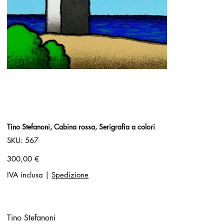
Tino Stefanoni, Cabina rossa, Serigrafia a colori
SKU
SKU:
567
567
Prezzo
300,00 €
IVA inclusa
|
Spedizione
Tino Stefanoni