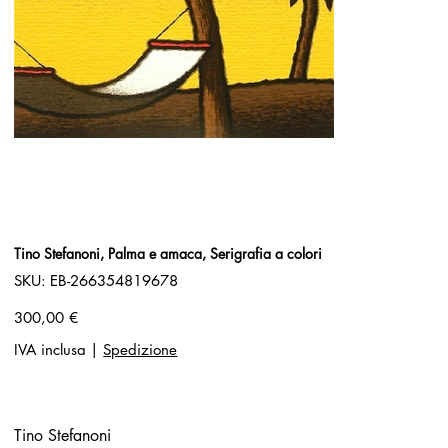
Tino Stefanoni, Palma e amaca, Serigrafia a colori
SKU
SKU:
EB-266354819678
EB-
266354819678
Prezzo
300,00 €
IVA inclusa
|
Spedizione
Tino Stefanoni