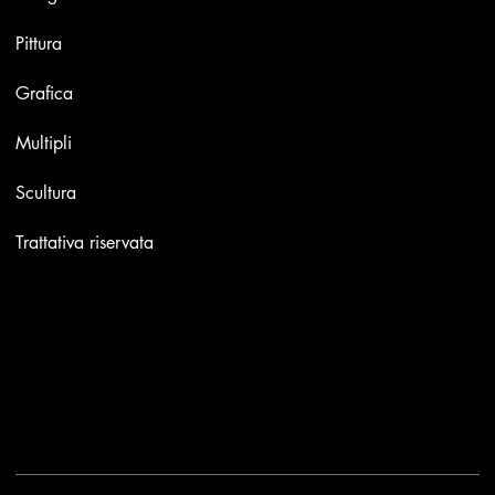
Pittura
Grafica
Multipli
Scultura
Trattativa riservata
Contatti
Email:
info@stefaniniarte.it
Phone: +39-3405661286
Sede legale: Viale Lamarmora 7, 47838 Riccione
2025 - Another site of No Borders Business