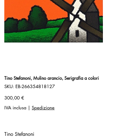
Tino Stefanoni, Mulino arancio, Serigrafia a colori
SKU
SKU:
EB-266354818127
EB-
266354818127
Prezzo
300,00 €
IVA inclusa
|
Spedizione
Tino Stefanoni