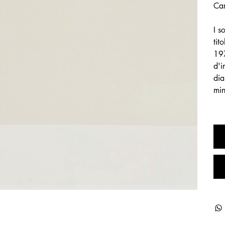
Car
I s
tit
197
d'i
dia
min