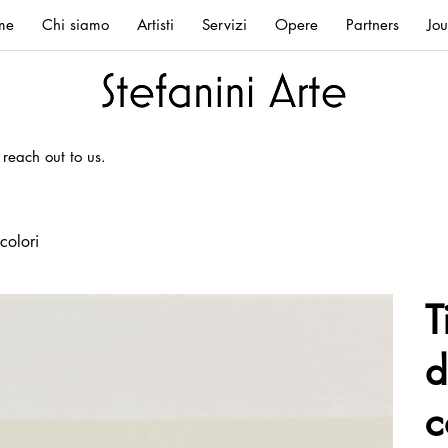
me
Chi siamo
Artisti
Servizi
Opere
Partners
Jou
 reach out to us.
colori
T
d
c