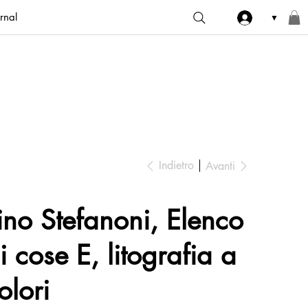
rnal
▼
Indietro
Avanti
ino Stefanoni, Elenco
i cose E, litografia a
olori