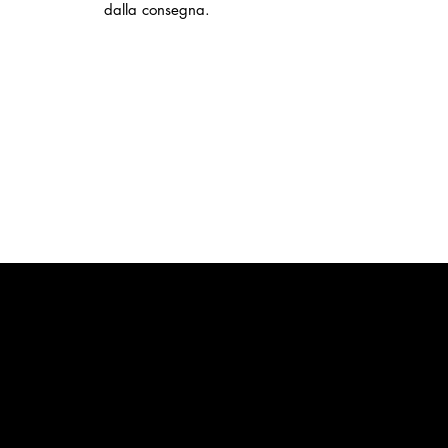
dalla consegna.
Contatti
Email:
info@stefaniniarte.it
Phone: +39-3405661286
Sede legale: Viale Lamarmora 7,