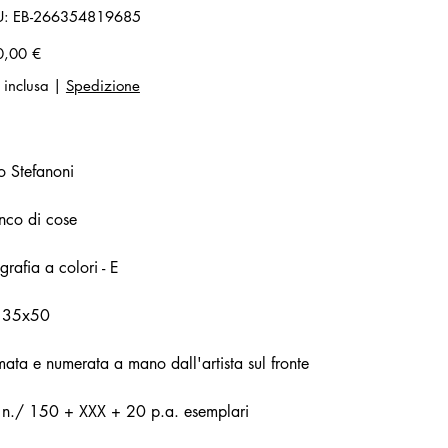
SKU
U:
EB-266354819685
EB-
266354819685
zo
0,00 €
 inclusa
|
Spedizione
o Stefanoni
nco di cose
ografia a colori - E
 35x50
mata e numerata a mano dall'artista sul fronte
. n./ 150 + XXX + 20 p.a. esemplari