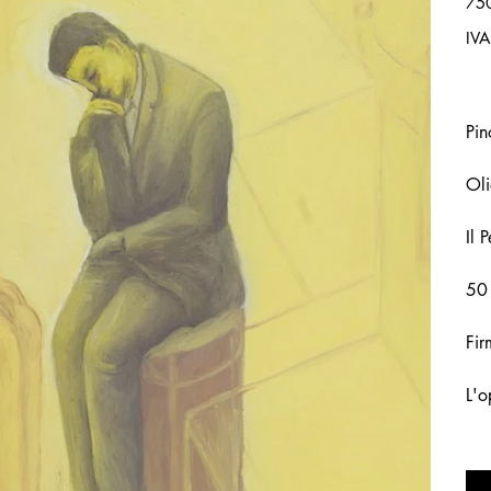
75
IVA
Pi
Oli
Il 
50
Fir
L'o