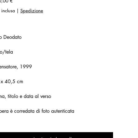
0,00 €
 inclusa
|
Spedizione
no Deodato
o/tela
Pensatore, 1999
 x 40,5 cm
ma, titolo e data al verso
pera è corredata di foto autenticata