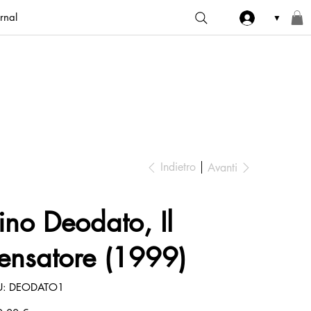
rnal
▼
Indietro
Avanti
ino Deodato, Il
ensatore (1999)
SKU
U:
DEODATO1
DEODATO1
zo