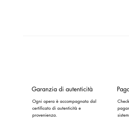
Garanzia di autenticità
Paga
Ogni opera è accompagnata dal
Checko
certificato di autenticità e
pagam
provenienza.
sistem