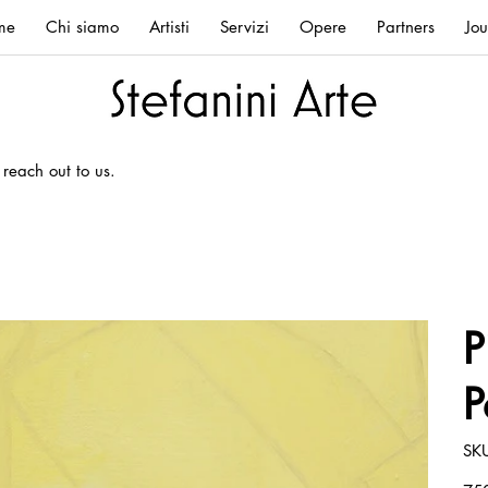
me
Chi siamo
Artisti
Servizi
Opere
Partners
Jou
 reach out to us.
P
P
SK
Prez