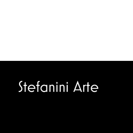
Trusted specialists in modern and
contemporary art.
Selling editions and original artworks by
leading Italian and international masters.