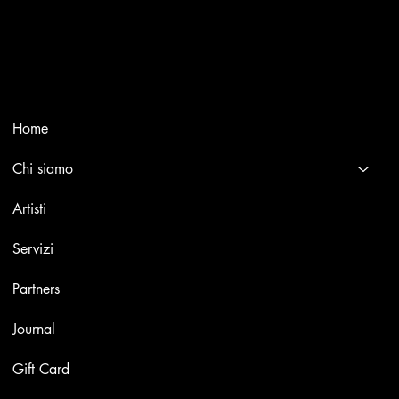
Trusted specialists in modern and contemporary art.
Selling editions and original artworks by leading Italian and
international masters.
Menù
Home
Chi siamo
Artisti
Servizi
Partners
Journal
Gift Card