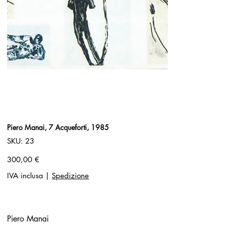
Piero Manai, 7 Acqueforti, 1985
SKU
SKU:
23
23
Prezzo
300,00 €
IVA inclusa
|
Spedizione
Piero Manai