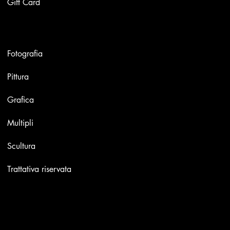
Gift Card
Opere
Fotografia
Pittura
Grafica
Multipli
Scultura
Trattativa riservata
Contatti
Email:
info@stefaniniarte.it