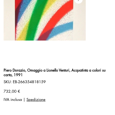
Piero Dorazio, Omaggio a Lionello Venturi, Acquatinta a colori su
carta, 1991
SKU
SKU:
EB-266354818159
EB-
266354818159
Prezzo
732,00 €
IVA inclusa
|
Spedizione