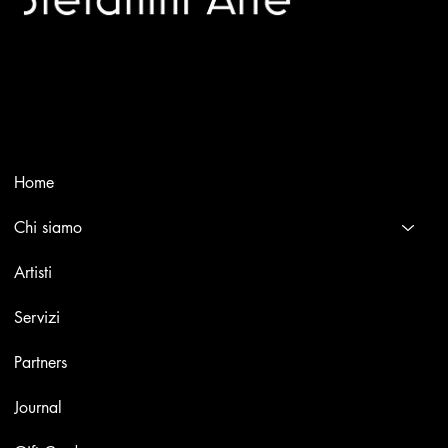
Trusted specialists in modern and contemporary art.
Selling editions and original artworks by leading Italian and
international masters.
Menù
Home
Chi siamo
Artisti
Servizi
Partners
Journal