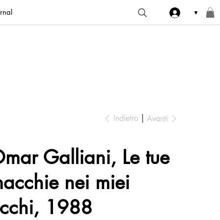
rnal
▼
Indietro
Avanti
mar Galliani, Le tue
acchie nei miei
cchi, 1988