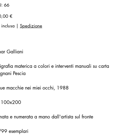
SKU
U:
66
66
zo
0,00 €
 inclusa
|
Spedizione
ar Galliani
igrafia materica a colori e interventi manuali su carta
gnani Pescia
tue macchie nei miei occhi, 1988
 100x200
mata e numerata a mano dall'artista sul fronte
/99 esemplari