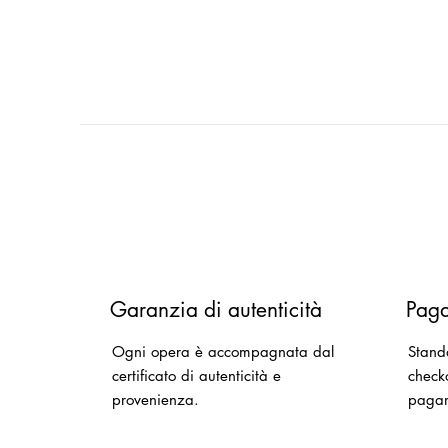
Garanzia di autenticità
Paga
Ogni opera è accompagnata dal
Stand
certificato di autenticità e
checko
provenienza.
paga