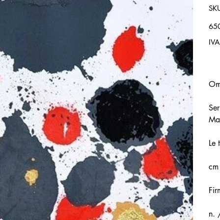
SK
Prez
65
IVA
Om
Ser
Ma
Le 
cm
Fir
n. 