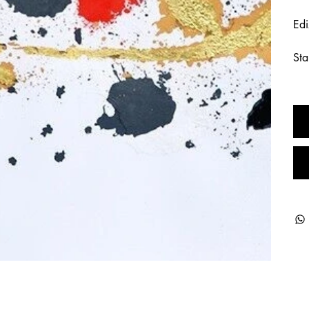
Edi
Sta