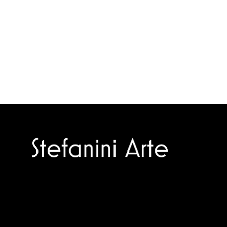
Trusted specialists in modern and
contemporary art.
Selling editions and original artworks by
leading Italian and international masters.