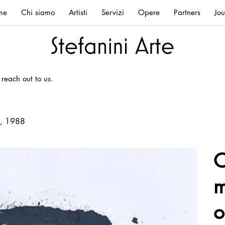
me
Chi siamo
Artisti
Servizi
Opere
Partners
Jou
 reach out to us.
i, 1988
O
m
o