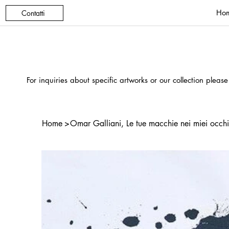
Ho
Contatti
For inquiries about specific artworks or our collection please
Home
>
Omar Galliani, Le tue macchie nei miei occh