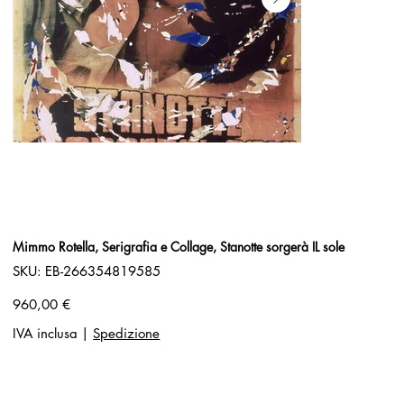
Mimmo Rotella, Serigrafia e Collage, Stanotte sorgerà IL sole
SKU
SKU:
EB-266354819585
EB-
266354819585
Prezzo
960,00 €
IVA inclusa
|
Spedizione