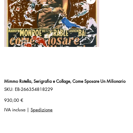
Mimmo Rotella, Serigrafia e Collage, Come Sposare Un Milionario
SKU
SKU:
EB-266354818229
EB-
266354818229
Prezzo
930,00 €
IVA inclusa
|
Spedizione