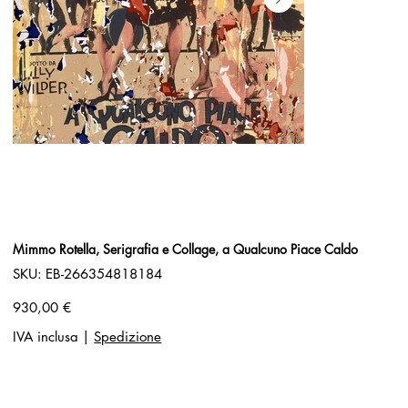
Mimmo Rotella, Serigrafia e Collage, a Qualcuno Piace Caldo
SKU
SKU:
EB-266354818184
EB-
266354818184
Prezzo
930,00 €
IVA inclusa
|
Spedizione