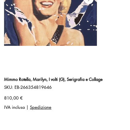
Mimmo Rotella, Marilyn, I volti (G), Serigrafia e Collage
SKU
SKU:
EB-266354819646
EB-
266354819646
Prezzo
810,00 €
IVA inclusa
|
Spedizione