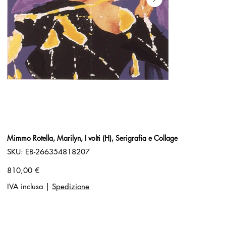
Mimmo Rotella, Marilyn, I volti (H), Serigrafia e Collage
SKU
SKU:
EB-266354818207
EB-
266354818207
Prezzo
810,00 €
IVA inclusa
|
Spedizione