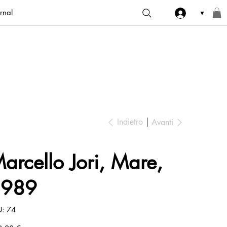
rnal
▼
Indietro
Avanti
arcello Jori, Mare,
1989
SKU
U:
74
74
zo