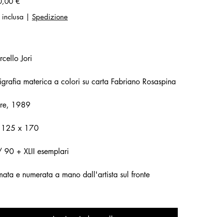
0,00 €
 inclusa
|
Spedizione
cello Jori
igrafia materica a colori su carta Fabriano Rosaspina
re, 1989
 125 x 170
/ 90 + XLII esemplari
mata e numerata a mano dall'artista sul fronte