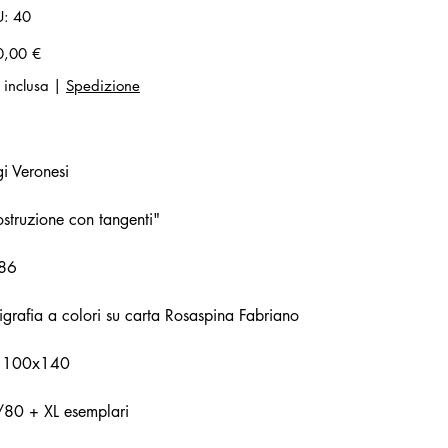
SKU
U:
40
40
zo
0,00 €
 inclusa
|
Spedizione
gi Veronesi
struzione con tangenti"
86
igrafia a colori su carta Rosaspina Fabriano
 100x140
/80 + XL esemplari