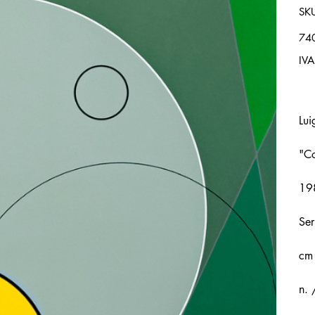
SK
Prez
74
IVA
Lui
"Co
19
Ser
cm
n. 