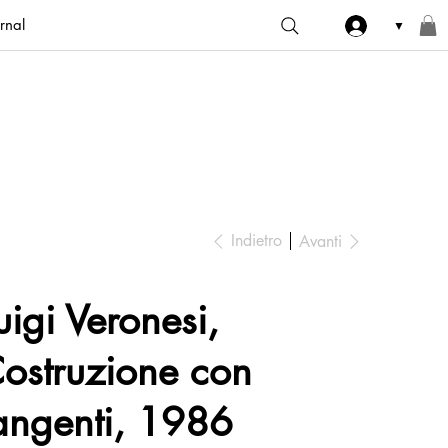
rnal
▼
Indietro
Avanti
uigi Veronesi,
ostruzione con
angenti, 1986