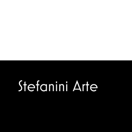
Trusted specialists in modern and
contemporary art.
Selling editions and original artworks by
leading Italian and international masters.