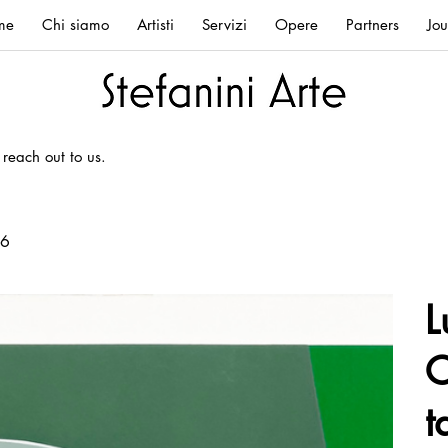
me
Chi siamo
Artisti
Servizi
Opere
Partners
Jou
 reach out to us.
86
L
C
t