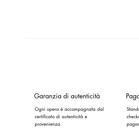
Garanzia di autenticità
Paga
Ogni opera è accompagnata dal
Stand
certificato di autenticità e
checko
provenienza.
paga