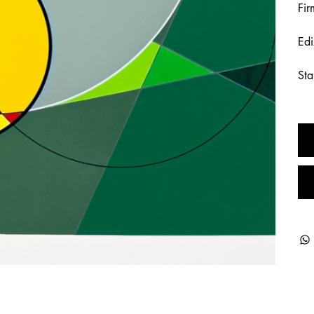
Fir
Edi
Sta