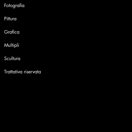
Fotografia
Pittura
Grafica
Multipli
Scultura
Trattativa riservata
Contatti
Email:
info@stefaniniarte.it
Phone: +39-3405661286
Sede legale: Viale Lamarmora 7, 47838 Riccione