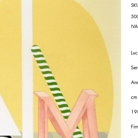
SK
Prez
50
IVA
Luc
Ser
An
cm
198
Fir