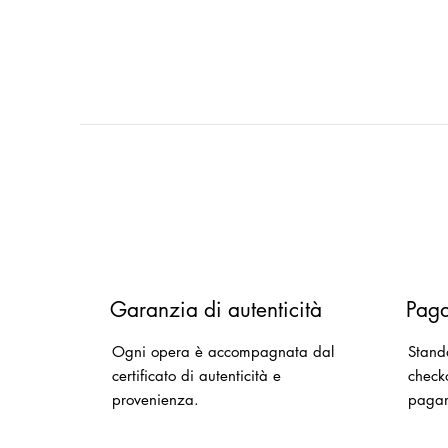
Garanzia di autenticità
Paga
Ogni opera è accompagnata dal
Stand
certificato di autenticità e
checko
provenienza.
paga