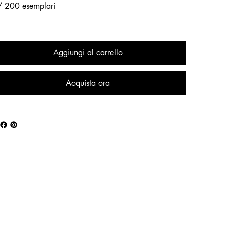
/ 200 esemplari
Aggiungi al carrello
Acquista ora