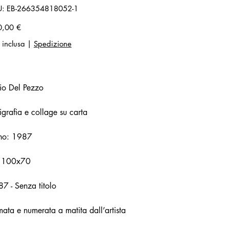
SKU
U:
EB-266354818052-1
EB-
266354818052-
1
zo
0,00 €
 inclusa
|
Spedizione
io Del Pezzo
igrafia e collage su carta
no: 1987
 100x70
7 - Senza titolo
mata e numerata a matita dall’artista