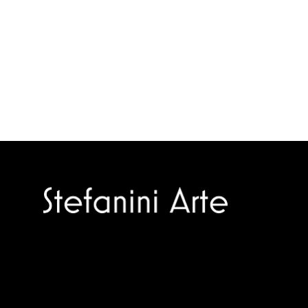
Trusted specialists in modern and
contemporary art.
Selling editions and original artworks by
leading Italian and international masters.