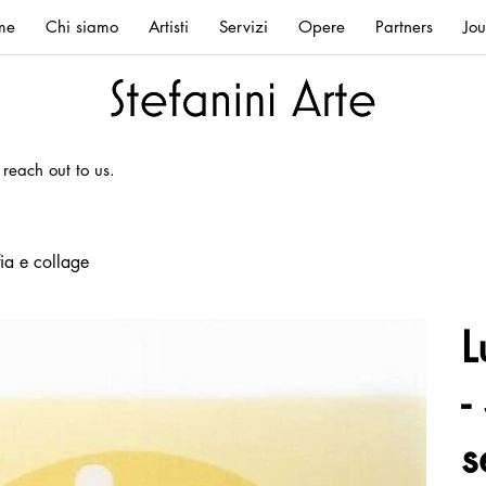
me
Chi siamo
Artisti
Servizi
Opere
Partners
Jou
 reach out to us.
fia e collage
L
-
s