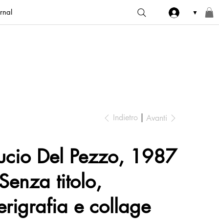
rnal
▼
Indietro
Avanti
ucio Del Pezzo, 1987
 Senza titolo,
erigrafia e collage