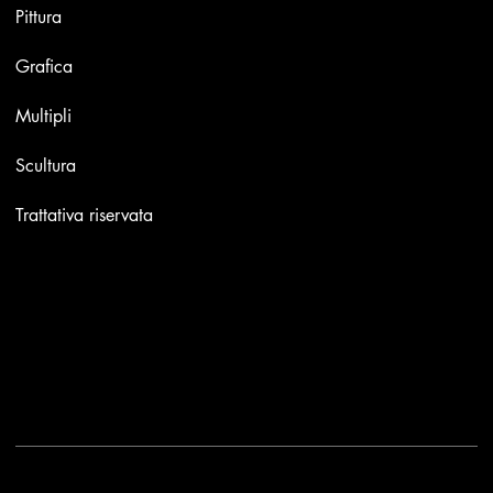
Pittura
Grafica
Multipli
Scultura
Trattativa riservata
Contatti
Email:
info@stefaniniarte.it
Phone: +39-3405661286
Sede legale: Viale Lamarmora 7, 47838 Riccione
2025 - Another site of No Borders Business
Privacy Policy & Cookies
|
Termini e condizioni