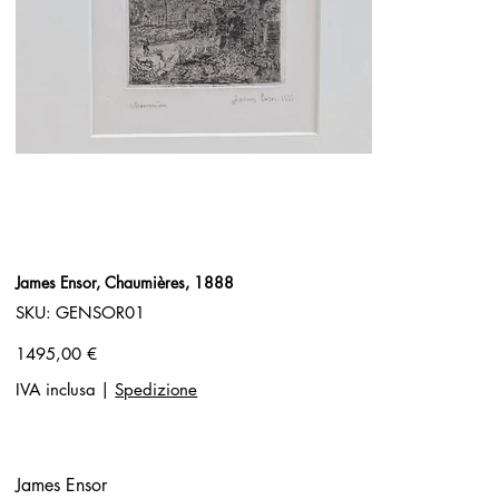
James Ensor, Chaumières, 1888
SKU
SKU:
GENSOR01
GENSOR01
Prezzo
1495,00 €
IVA inclusa
|
Spedizione
James Ensor